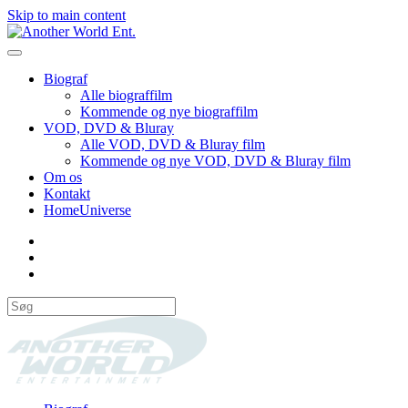
Skip to main content
Biograf
Alle biograffilm
Kommende og nye biograffilm
VOD, DVD & Bluray
Alle VOD, DVD & Bluray film
Kommende og nye VOD, DVD & Bluray film
Om os
Kontakt
HomeUniverse