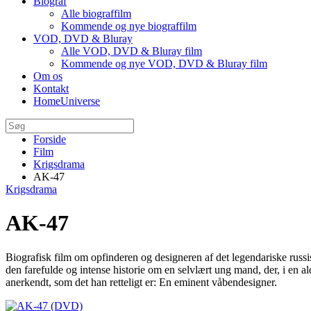
Biograf
Alle biograffilm
Kommende og nye biograffilm
VOD, DVD & Bluray
Alle VOD, DVD & Bluray film
Kommende og nye VOD, DVD & Bluray film
Om os
Kontakt
HomeUniverse
Forside
Film
Krigsdrama
AK-47
Krigsdrama
AK-47
Biografisk film om opfinderen og designeren af det legendariske russi
den farefulde og intense historie om en selvlært ung mand, der, i en 
anerkendt, som det han retteligt er: En eminent våbendesigner.