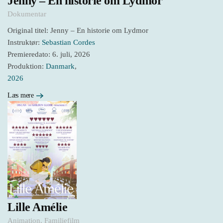
Jenny – En historie om Lydmor
Dokumentar
Original titel: Jenny – En historie om Lydmor
Instruktør:
Sebastian Cordes
Premieredato: 6. juli, 2026
Produktion:
Danmark
,
2026
Læs mere
Lille Amélie
Animation
,
Familiefilm