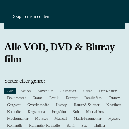
Skip to main content
Forside
VOD, DVD & Bluray
Alle VOD, DVD & Bluray
film
Sorter efter genre:
Alle
Action
Adventure
Animation
Crime
Danske film
Dokumentar
Drama
Erotik
Eventyr
Familiefilm
Fantasy
Gangster
Gyserkomedie
History
Horror & Splatter
Klassikere
Komedie
Krigsdrama
Krigsfilm
Kult
Martial Arts
Mockumentar
Monster
Musical
Musikdokumentar
Mystery
Romantik
Romantisk Komedie
Sci-fi
Sex
Thriller