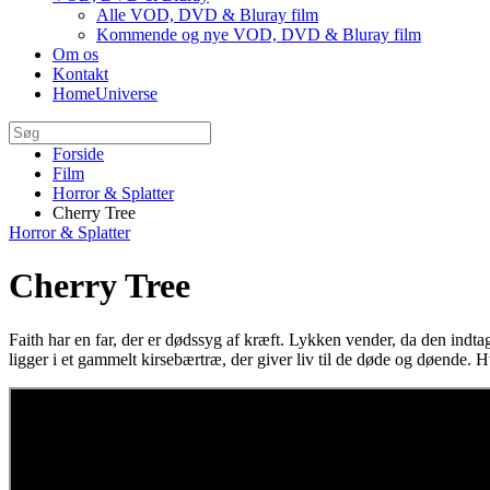
Alle VOD, DVD & Bluray film
Kommende og nye VOD, DVD & Bluray film
Om os
Kontakt
HomeUniverse
Forside
Film
Horror & Splatter
Cherry Tree
Horror & Splatter
Cherry Tree
Faith har en far, der er dødssyg af kræft. Lykken vender, da den indtag
ligger i et gammelt kirsebærtræ, der giver liv til de døde og døende. 