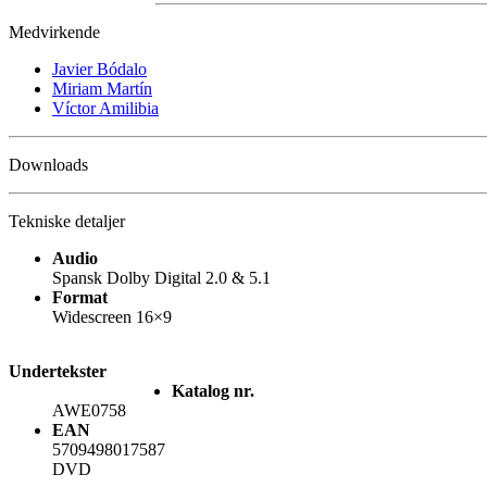
Medvirkende
Javier Bódalo
Miriam Martín
Víctor Amilibia
Downloads
Tekniske detaljer
Audio
Spansk Dolby Digital 2.0 & 5.1
Format
Widescreen 16×9
Undertekster
Katalog nr.
AWE0758
EAN
5709498017587
DVD