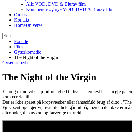
Alle VOD, DVD & Bluray film
Kommende og nye VOD, DVD & Bluray film
Om os
Kontakt
HomeUniverse
Forside
Film
Gyserkomedie
The Night of the Virgin
Gyserkomedie
The Night of the Virgin
En ung mand vil sin jomfruelighed til livs. Til en fest får han øje p
kommer det til…
Der er ikke sparet på kropsvæsker eller fantasifuld brug af ditto i ’The
Først sent opdager vi, hvad det hele går ud på, men da det ikke er mål
eftertanke, diskussion og farverige mareridt.