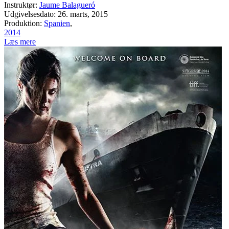
Instruktør:
Jaume Balagueró
Udgivelsesdato: 26. marts, 2015
Produktion:
Spanien
,
2014
Læs mere