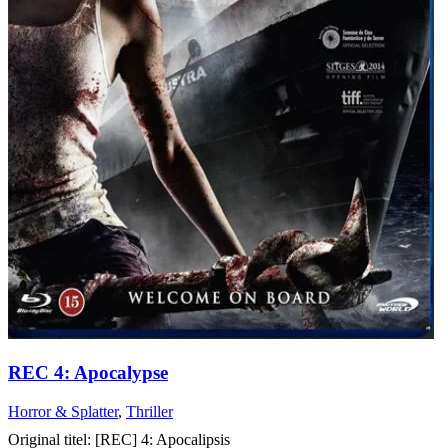
REC 4: Apocalypse
Horror & Splatter
,
Thriller
Original titel: [REC] 4: Apocalipsis