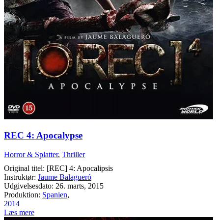
REC 4: Apocalypse
Horror & Splatter
,
Thriller
Original titel: [REC] 4: Apocalipsis
Instruktør:
Jaume Balagueró
Udgivelsesdato: 26. marts, 2015
Produktion:
Spanien
,
2014
Læs mere