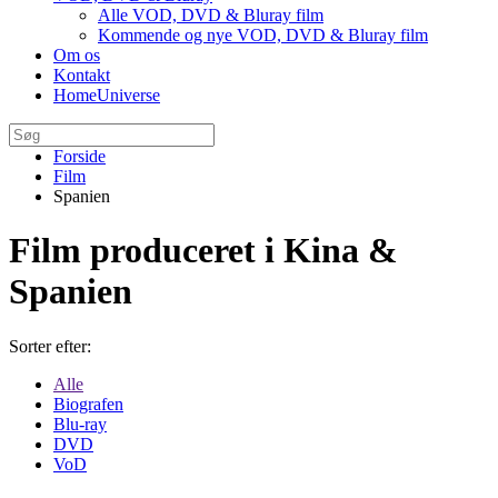
Alle VOD, DVD & Bluray film
Kommende og nye VOD, DVD & Bluray film
Om os
Kontakt
HomeUniverse
Forside
Film
Spanien
Film produceret i Kina &
Spanien
Sorter efter:
Alle
Biografen
Blu-ray
DVD
VoD