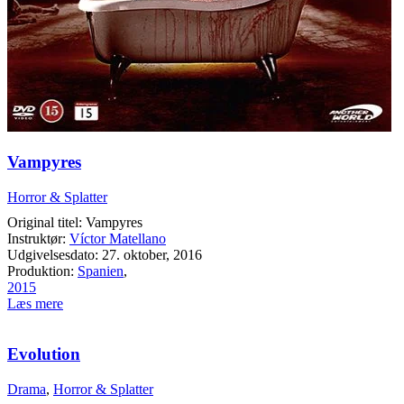
Vampyres
Horror & Splatter
Original titel: Vampyres
Instruktør:
Víctor Matellano
Udgivelsesdato: 27. oktober, 2016
Produktion:
Spanien
,
2015
Læs mere
Evolution
Drama
,
Horror & Splatter