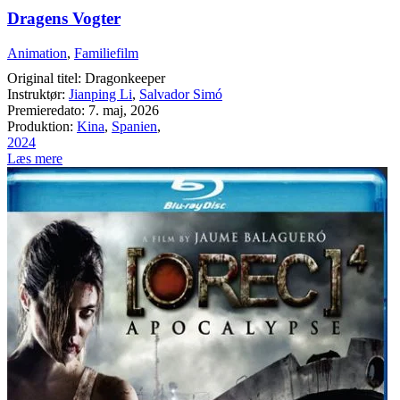
Dragens Vogter
Animation
,
Familiefilm
Original titel: Dragonkeeper
Instruktør:
Jianping Li
,
Salvador Simó
Premieredato: 7. maj, 2026
Produktion:
Kina
,
Spanien
,
2024
Læs mere