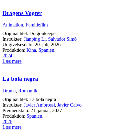
Dragens Vogter
Animation
,
Familiefilm
Original titel: Dragonkeeper
Instruktør:
Jianping Li
,
Salvador Simó
Udgivelsesdato: 20. juli, 2026
Produktion:
Kina
,
Spanien
,
2024
Læs mere
La bola negra
Drama
,
Romantik
Original titel: La bola negra
Instruktør:
Javier Ambrossi
,
Javier Calvo
Premieredato: 21. januar, 2027
Produktion:
Spanien
,
2026
Læs mere