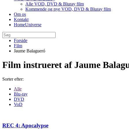
Alle VOD, DVD & Bluray film
Kommende og nye VOD, DVD & Bluray film
Om os
Kontakt
HomeUniverse
Forside
Film
Jaume Balagueró
Film instrueret af Jaume Balag
Sorter efter:
Alle
Blu-ray
DVD
VoD
REC 4: Apocalypse