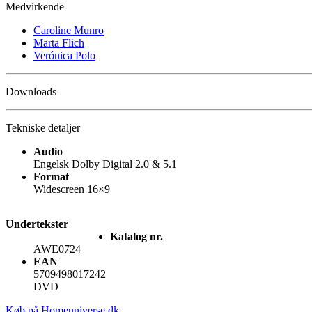
Medvirkende
Caroline Munro
Marta Flich
Verónica Polo
Downloads
Tekniske detaljer
Audio
Engelsk Dolby Digital 2.0 & 5.1
Format
Widescreen 16×9
Undertekster
Katalog nr.
AWE0724
EAN
5709498017242
DVD
Køb på Homeuniverse.dk