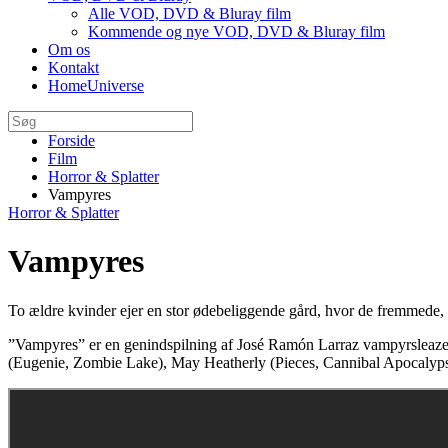
Alle VOD, DVD & Bluray film
Kommende og nye VOD, DVD & Bluray film
Om os
Kontakt
HomeUniverse
Forside
Film
Horror & Splatter
Vampyres
Horror & Splatter
Vampyres
To ældre kvinder ejer en stor ødebeliggende gård, hvor de fremmede,
”Vampyres” er en genindspilning af José Ramón Larraz vampyrsleazek
(Eugenie, Zombie Lake), May Heatherly (Pieces, Cannibal Apocalyp