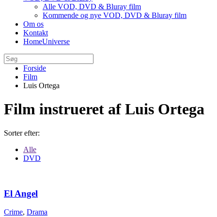
Alle VOD, DVD & Bluray film
Kommende og nye VOD, DVD & Bluray film
Om os
Kontakt
HomeUniverse
Forside
Film
Luis Ortega
Film instrueret af Luis Ortega
Sorter efter:
Alle
DVD
El Angel
Crime
,
Drama