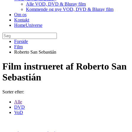
Alle VOD, DVD & Bluray film
Kommende og nye VOD, DVD & Bluray film
Om os
Kontakt
HomeUniverse
Forside
Film
Roberto San Sebastián
Film instrueret af Roberto San
Sebastián
Sorter efter:
Alle
DVD
VoD