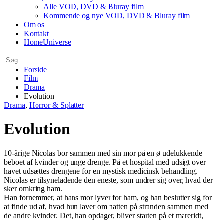
Alle VOD, DVD & Bluray film
Kommende og nye VOD, DVD & Bluray film
Om os
Kontakt
HomeUniverse
Forside
Film
Drama
Evolution
Drama
,
Horror & Splatter
Evolution
10-årige Nicolas bor sammen med sin mor på en ø udelukkende
beboet af kvinder og unge drenge. På et hospital med udsigt over
havet udsættes drengene for en mystisk medicinsk behandling.
Nicolas er tilsyneladende den eneste, som undrer sig over, hvad der
sker omkring ham.
Han fornemmer, at hans mor lyver for ham, og han beslutter sig for
at finde ud af, hvad hun laver om natten på stranden sammen med
de andre kvinder. Det, han opdager, bliver starten på et mareridt,