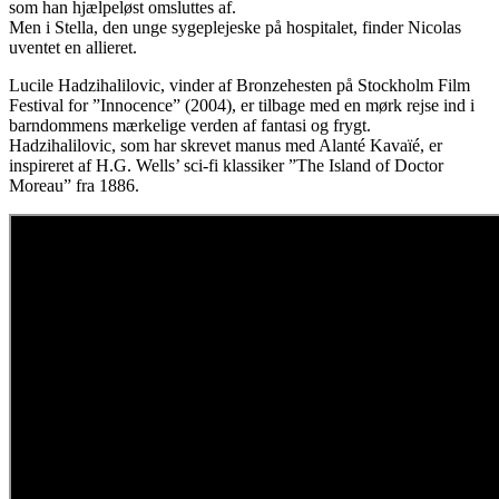
som han hjælpeløst omsluttes af.
Men i Stella, den unge sygeplejeske på hospitalet, finder Nicolas
uventet en allieret.
Lucile Hadzihalilovic, vinder af Bronzehesten på Stockholm Film
Festival for ”Innocence” (2004), er tilbage med en mørk rejse ind i
barndommens mærkelige verden af fantasi og frygt.
Hadzihalilovic, som har skrevet manus med Alanté Kavaïé, er
inspireret af H.G. Wells’ sci-fi klassiker ”The Island of Doctor
Moreau” fra 1886.