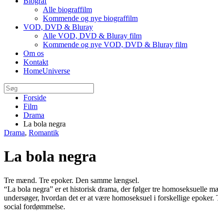
Biograf
Alle biograffilm
Kommende og nye biograffilm
VOD, DVD & Bluray
Alle VOD, DVD & Bluray film
Kommende og nye VOD, DVD & Bluray film
Om os
Kontakt
HomeUniverse
Forside
Film
Drama
La bola negra
Drama
,
Romantik
La bola negra
Tre mænd. Tre epoker. Den samme længsel.
“La bola negra” er et historisk drama, der følger
tre homoseksuelle m
undersøger, hvordan det er at være homoseksuel i forskellige epoker. T
social fordømmelse
.