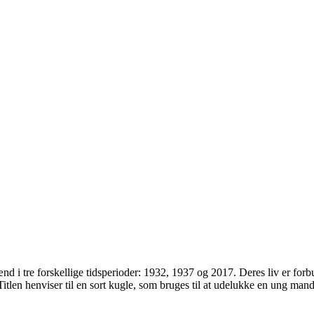
ænd
i
tre forskellige tidsperioder: 1932, 1937 og 2017
. Deres liv er fo
itlen henviser til en
sort kugle
, som bruges til at udelukke en ung man