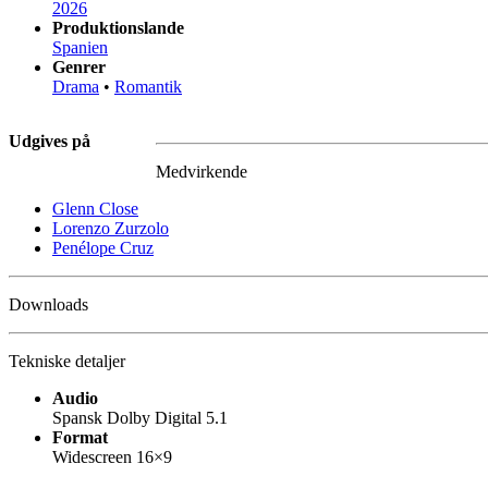
2026
Produktionslande
Spanien
Genrer
Drama
•
Romantik
Udgives på
Medvirkende
Glenn Close
Lorenzo Zurzolo
Penélope Cruz
Downloads
Tekniske detaljer
Audio
Spansk Dolby Digital 5.1
Format
Widescreen 16×9