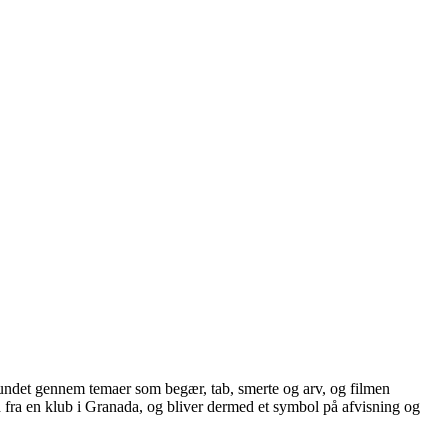
rbundet gennem temaer som
begær, tab, smerte og arv
, og filmen
d fra en klub i Granada, og bliver dermed et symbol på
afvisning og