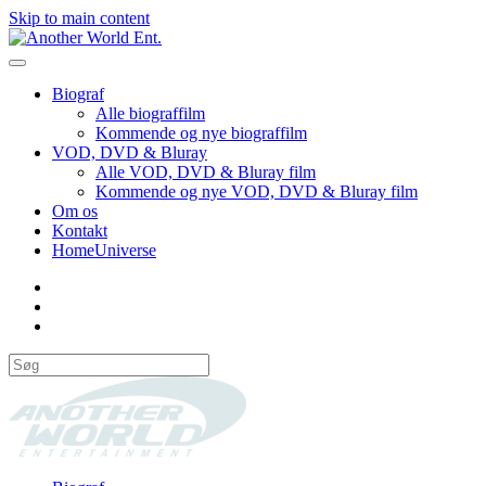
Skip to main content
Biograf
Alle biograffilm
Kommende og nye biograffilm
VOD, DVD & Bluray
Alle VOD, DVD & Bluray film
Kommende og nye VOD, DVD & Bluray film
Om os
Kontakt
HomeUniverse