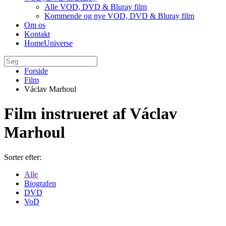
Alle VOD, DVD & Bluray film
Kommende og nye VOD, DVD & Bluray film
Om os
Kontakt
HomeUniverse
Forside
Film
Václav Marhoul
Film instrueret af Václav
Marhoul
Sorter efter:
Alle
Biografen
DVD
VoD