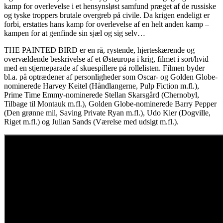
kamp for overlevelse i et hensynsløst samfund præget af de russiske
og tyske troppers brutale overgreb på civile. Da krigen endeligt er
forbi, erstattes hans kamp for overlevelse af en helt anden kamp –
kampen for at genfinde sin sjæl og sig selv…
THE PAINTED BIRD er en rå, rystende, hjerteskærende og
overvældende beskrivelse af et Østeuropa i krig, filmet i sort/hvid
med en stjerneparade af skuespillere på rollelisten. Filmen byder
bl.a. på optrædener af personligheder som Oscar- og Golden Globe-
nominerede Harvey Keitel (Håndlangerne, Pulp Fiction m.fl.),
Prime Time Emmy-nominerede Stellan Skarsgård (Chernobyl,
Tilbage til Montauk m.fl.), Golden Globe-nominerede Barry Pepper
(Den grønne mil, Saving Private Ryan m.fl.), Udo Kier (Dogville,
Riget m.fl.) og Julian Sands (Værelse med udsigt m.fl.).