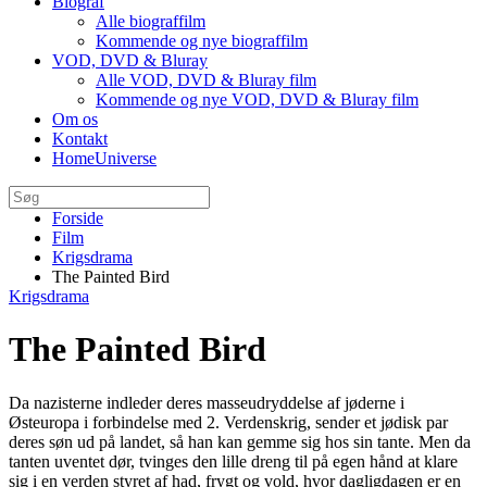
Biograf
Alle biograffilm
Kommende og nye biograffilm
VOD, DVD & Bluray
Alle VOD, DVD & Bluray film
Kommende og nye VOD, DVD & Bluray film
Om os
Kontakt
HomeUniverse
Forside
Film
Krigsdrama
The Painted Bird
Krigsdrama
The Painted Bird
Da nazisterne indleder deres masseudryddelse af jøderne i
Østeuropa i forbindelse med 2. Verdenskrig, sender et jødisk par
deres søn ud på landet, så han kan gemme sig hos sin tante. Men da
tanten uventet dør, tvinges den lille dreng til på egen hånd at klare
sig i en verden styret af had, frygt og vold, hvor dagligdagen er en