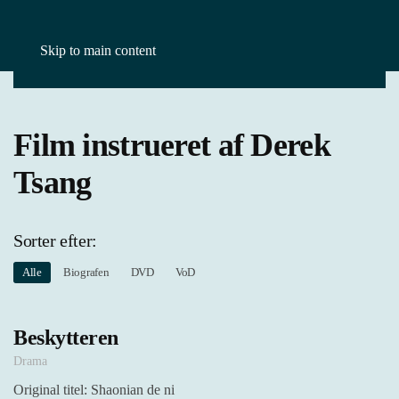
Skip to main content
Forside
Film
Derek Tsang
Film instrueret af Derek
Tsang
Sorter efter:
Alle
Biografen
DVD
VoD
Beskytteren
Drama
Original titel: Shaonian de ni