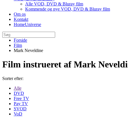
Alle VOD, DVD & Bluray film
Kommende og nye VOD, DVD & Bluray film
Om os
Kontakt
HomeUniverse
Forside
Film
Mark Neveldine
Film instrueret af Mark Neveld
Sorter efter:
Alle
DVD
Free TV
Pay TV
SVOD
VoD