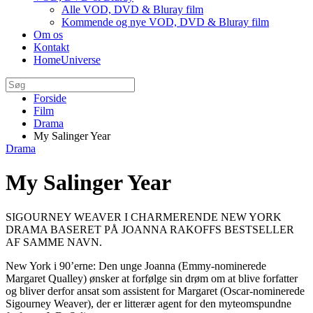
Alle VOD, DVD & Bluray film
Kommende og nye VOD, DVD & Bluray film
Om os
Kontakt
HomeUniverse
Forside
Film
Drama
My Salinger Year
Drama
My Salinger Year
SIGOURNEY WEAVER I CHARMERENDE NEW YORK
DRAMA BASERET PÅ JOANNA RAKOFFS BESTSELLER
AF SAMME NAVN.
New York i 90’erne: Den unge Joanna (Emmy-nominerede
Margaret Qualley) ønsker at forfølge sin drøm om at blive forfatter
og bliver derfor ansat som assistent for Margaret (Oscar-nominerede
Sigourney Weaver), der er litterær agent for den myteomspundne