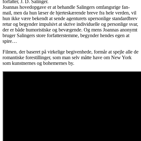
forfatter, J. D. Salinger.
Joannas hovedopgave er at behandle Salingers omfangsrige fan-
mail, men da hun læser de hjerteskærende breve fra hele verden, vil
hun ikke være bekendt at sende agenturets upersonlige standardbrev
retur og begynder impulsivt at skrive individuelle og personlige svar,
der er både humoristiske og bevægende. Og mens Joannas anonymt
bruger Salingers store forfatterstemme, begynder hendes egen at
spire…
Filmen, der baseret på virkelige begivenhede, formår at spejle alle de
romantiske forestillinger, som man selv måtte have om New York
som kunstnernes og bohemernes by.