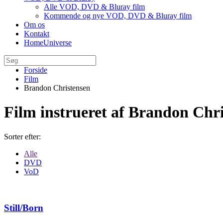
Alle VOD, DVD & Bluray film
Kommende og nye VOD, DVD & Bluray film
Om os
Kontakt
HomeUniverse
Forside
Film
Brandon Christensen
Film instrueret af Brandon Chr
Sorter efter:
Alle
DVD
VoD
Still/Born