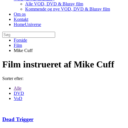
Alle VOD, DVD & Bluray film
Kommende og nye VOD, DVD & Bluray film
Om os
Kontakt
HomeUniverse
Forside
Film
Mike Cuff
Film instrueret af Mike Cuff
Sorter efter:
Alle
DVD
VoD
Dead Trigger