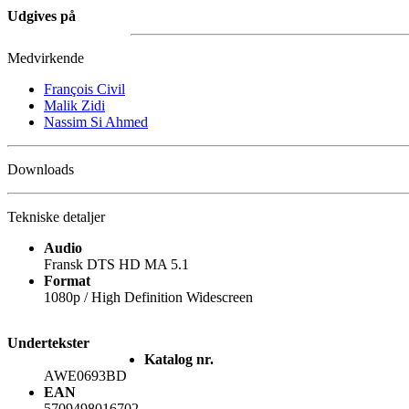
Udgives på
Medvirkende
François Civil
Malik Zidi
Nassim Si Ahmed
Downloads
Tekniske detaljer
Audio
Fransk DTS HD MA 5.1
Format
1080p / High Definition Widescreen
Undertekster
Katalog nr.
AWE0693BD
EAN
5709498016702