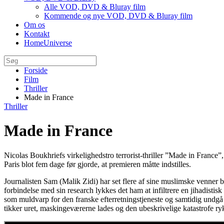
Alle VOD, DVD & Bluray film
Kommende og nye VOD, DVD & Bluray film
Om os
Kontakt
HomeUniverse
Forside
Film
Thriller
Made in France
Thriller
Made in France
Nicolas Boukhriefs virkelighedstro terrorist-thriller ”Made in Franc
Paris blot fem dage før gjorde, at premieren måtte indstilles.
Journalisten Sam (Malik Zidi) har set flere af sine muslimske venner b
forbindelse med sin research lykkes det ham at infiltrere en jihadistisk
som muldvarp for den franske efterretningstjeneste og samtidig undgå i
tikker uret, maskingeværerne lades og den ubeskrivelige katastrofe ry