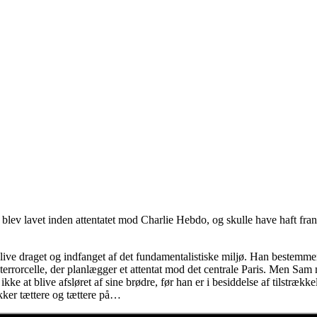
e”, blev lavet inden attentatet mod Charlie Hebdo, og skulle have haft
live draget og indfanget af det fundamentalistiske miljø. Han bestemmer 
 terrorcelle, der planlægger et attentat mod det centrale Paris. Men Sam 
kke at blive afsløret af sine brødre, før han er i besiddelse af tilstræ
kker tættere og tættere på…