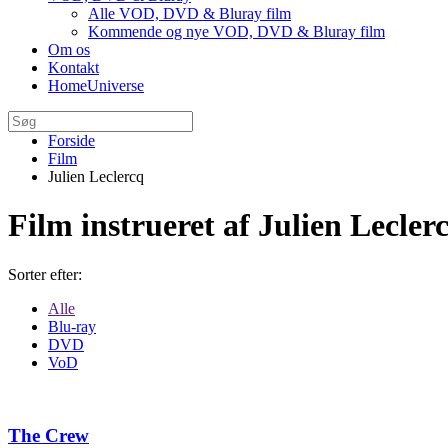
Alle VOD, DVD & Bluray film
Kommende og nye VOD, DVD & Bluray film
Om os
Kontakt
HomeUniverse
Forside
Film
Julien Leclercq
Film instrueret af Julien Lecler
Sorter efter:
Alle
Blu-ray
DVD
VoD
The Crew