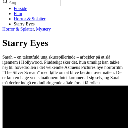
Forside
Film
Horror & Splatter
Starry Eyes
Horror & Splatter
,
Mystery
Starry Eyes
Sarah – en talentfuld ung skuespillerinde – arbejder på at slå
igennem i Hollywood. Pludseligt sker det, hun umuligt kan takke
nej til: hovedrollen i det velkendte Astraeus Pictures nye horrorfilm
”The Silver Scream” med løfte om at blive berømt over natten. Der
er kun en hage ved situationen: Intet kommer af sig selv, og Sarah
må derfor indgå en dødbringende aftale for at få rollen…