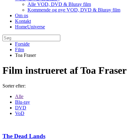
Alle VOD, DVD & Bluray film
Kommende og nye VOD, DVD & Bluray film
Om os
Kontakt
HomeUniverse
Forside
Film
Toa Fraser
Film instrueret af Toa Fraser
Sorter efter:
Alle
Blu-ray
DVD
VoD
The Dead Lands