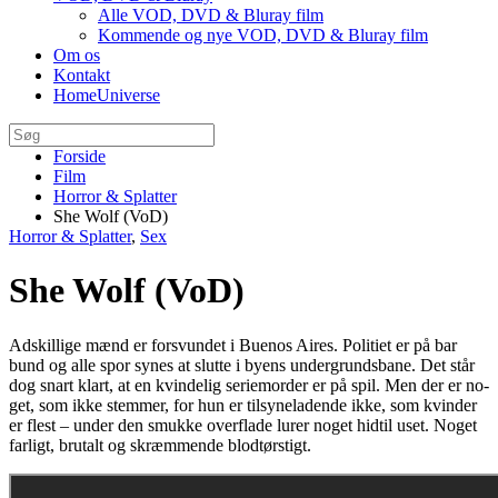
Alle VOD, DVD & Bluray film
Kommende og nye VOD, DVD & Bluray film
Om os
Kontakt
HomeUniverse
Forside
Film
Horror & Splatter
She Wolf (VoD)
Horror & Splatter
,
Sex
She Wolf (VoD)
Ad­skil­li­ge mænd er for­s­vun­det i Bu­enos Ai­res. Po­li­ti­et er på bar
bund og alle spor sy­nes at slut­te i by­ens un­der­grunds­ba­ne. Det står
dog snart klart, at en kvin­de­lig se­ri­e­mor­der er på spil. Men der er no­
get, som ikke stem­mer, for hun er til­sy­ne­la­den­de ikke, som kvin­der
er flest – un­der den smuk­ke over­fla­de lu­rer no­get hidtil uset. No­get
far­ligt, brutalt og skræm­men­de blodtørstigt.