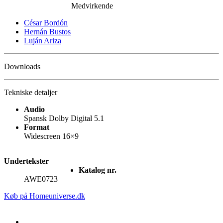
Medvirkende
César Bordón
Hernán Bustos
Luján Ariza
Downloads
Tekniske detaljer
Audio
Spansk Dolby Digital 5.1
Format
Widescreen 16×9
Undertekster
Katalog nr.
AWE0723
Køb på Homeuniverse.dk