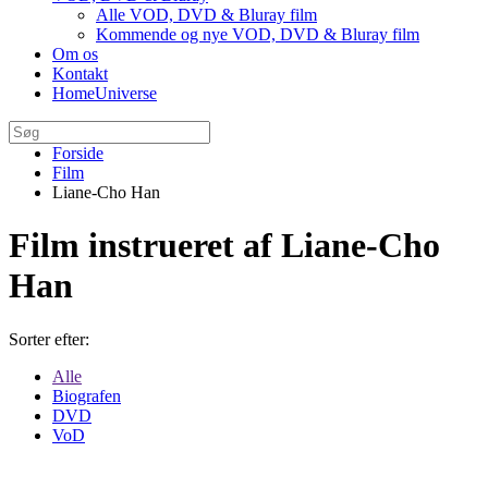
Alle VOD, DVD & Bluray film
Kommende og nye VOD, DVD & Bluray film
Om os
Kontakt
HomeUniverse
Forside
Film
Liane-Cho Han
Film instrueret af Liane-Cho
Han
Sorter efter:
Alle
Biografen
DVD
VoD