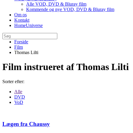
Alle VOD, DVD & Bluray film
Kommende og nye VOD, DVD & Bluray film
Om os
Kontakt
HomeUniverse
Forside
Film
Thomas Lilti
Film instrueret af Thomas Lilti
Sorter efter:
Alle
DVD
VoD
Lægen fra Chaussy