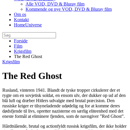
Alle VOD, DVD & Bluray film
Kommende og nye VOD, DVD & Bluray film
Om os
Kontakt
HomeUniverse
Forside
Film
Krigsfilm
The Red Ghost
Krigsfilm
The Red Ghost
Rusland, vinteren 1941. Blandt de tyske tropper cirkulerer der et
rygte om en sovjetisk soldat, en ensom ulv, der dukker op ud af den
blå luft og dræber Hitlers udvalgte med brutal præcision. Den
russiske kriger er tilsyneladende udødelig og for at komme deres
dødsfjende til livs, opretter nazisterne en særlig eliteenhed med det
eneste formål at eliminere fjenden, som de navngiver ”Red Ghost”.
Hårdtslående, brutal og actionfyldt russisk krigsfilm, der ikke holder