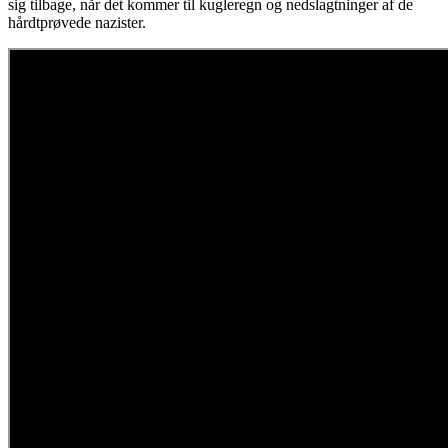
sig tilbage, når det kommer til kugleregn og nedslagtninger af de
hårdtprøvede nazister.