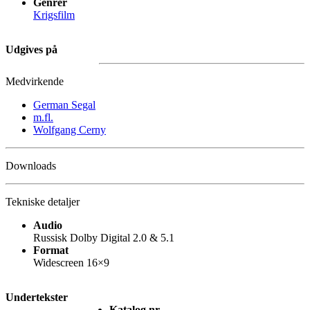
Genrer
Krigsfilm
Udgives på
Medvirkende
German Segal
m.fl.
Wolfgang Cerny
Downloads
Tekniske detaljer
Audio
Russisk Dolby Digital 2.0 & 5.1
Format
Widescreen 16×9
Undertekster
Katalog nr.