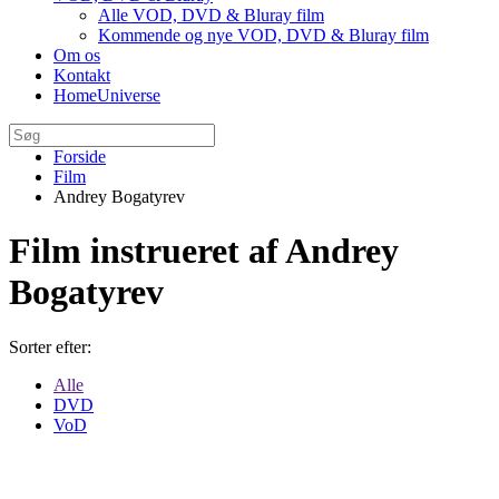
Alle VOD, DVD & Bluray film
Kommende og nye VOD, DVD & Bluray film
Om os
Kontakt
HomeUniverse
Forside
Film
Andrey Bogatyrev
Film instrueret af Andrey
Bogatyrev
Sorter efter:
Alle
DVD
VoD