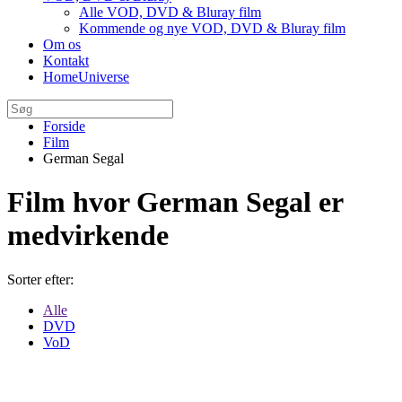
Alle VOD, DVD & Bluray film
Kommende og nye VOD, DVD & Bluray film
Om os
Kontakt
HomeUniverse
Forside
Film
German Segal
Film hvor German Segal er
medvirkende
Sorter efter:
Alle
DVD
VoD