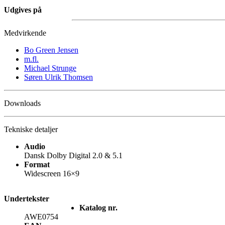
Udgives på
Medvirkende
Bo Green Jensen
m.fl.
Michael Strunge
Søren Ulrik Thomsen
Downloads
Tekniske detaljer
Audio
Dansk Dolby Digital 2.0 & 5.1
Format
Widescreen 16×9
Undertekster
Katalog nr.
AWE0754