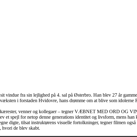
f sit vindue fra sin lejlighed på 4. sal på Østerbro. Han blev 27 å
pvæksten i forstaden Hvidovre, hans drømme om at blive som idolerne
– kærester, venner og kollegaer – tegner VÆBNET MED ORD OG VINGER
blev et spejl for netop denne generations identitet og livsform, mens h
egne digte, tilsat instruktørens visuelle fortolkninger, tegner filmen også
, hvori de blev skabt.