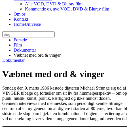
Alle VOD, DVD & Bluray film
Kommende og nye VOD, DVD & Bluray film
Om os
Kontakt
HomeUniverse
Forside
Film
Dokumentar
Væbnet med ord & vinger
Dokumentar
Væbnet med ord & vinger
Søndag den 9. marts 1986 kastede digteren Michael Strunge sig ud a
VINGER tilbage og fortæller om sit liv fra himmelperspektiv – om o
punk, musik, kunst, politik, kærlighed og ikke mindst døden.
Gennem interviews med mennesker, som personligt kendte Strunge 
centrum af en ny generation af digtere i starten af 80’erne, hvor han 
sidste ende slog ham ihjel. I en kombination af digterens recitering af 
vid udstrækning lever videre i unge generationer langt ud over den tid