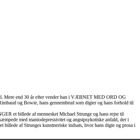
r gammel. Mere end 30 år efter vender han i VÆBNET MED ORD OG
 Rimbaud og Bowie, hans gennembrud som digter og hans forhold til
 et billede af mennesket Michael Strunge og hans rejse til
an kæmpede med maniodepressivitet og angstpsykotiske anfald, der i
 et billede af Strunges kunstneriske indsats, hvor hans digte og prosa i