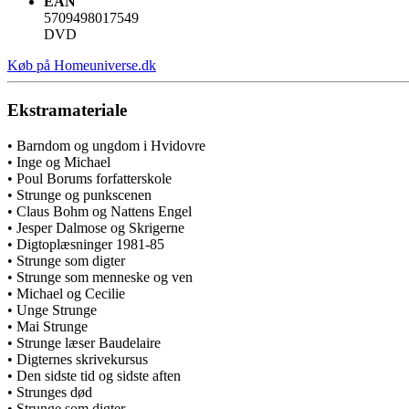
EAN
5709498017549
DVD
Køb på Homeuniverse.dk
Ekstramateriale
• Barndom og ungdom i Hvidovre
• Inge og Michael
• Poul Borums forfatterskole
• Strunge og punkscenen
• Claus Bohm og Nattens Engel
• Jesper Dalmose og Skrigerne
• Digtoplæsninger 1981-85
• Strunge som digter
• Strunge som menneske og ven
• Michael og Cecilie
• Unge Strunge
• Mai Strunge
• Strunge læser Baudelaire
• Digternes skrivekursus
• Den sidste tid og sidste aften
• Strunges død
• Strunge som digter