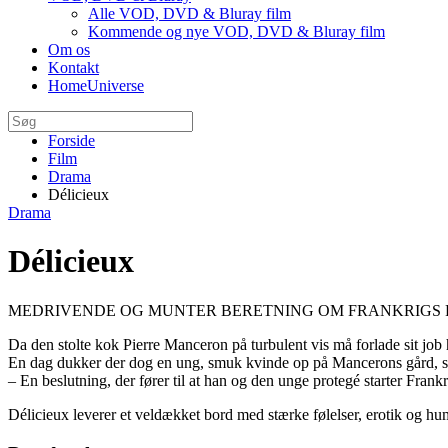
Alle VOD, DVD & Bluray film
Kommende og nye VOD, DVD & Bluray film
Om os
Kontakt
HomeUniverse
Forside
Film
Drama
Délicieux
Drama
Délicieux
MEDRIVENDE OG MUNTER BERETNING OM FRANKRIGS 
Da den stolte kok Pierre Manceron på turbulent vis må forlade sit job
En dag dukker der dog en ung, smuk kvinde op på Mancerons gård, so
– En beslutning, der fører til at han og den unge protegé starter Fran
Délicieux leverer et veldækket bord med stærke følelser, erotik og hu