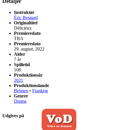
Detaljer
Instruktør
Éric Besnard
Originaltitel
Délicieux
Premieredato
TBA
Premieredato
29. august, 2022
Alder
7 år
Spilletid
108
Produktionsår
2021
Produktionslande
Belgien
•
Frankrig
Genrer
Drama
Udgives på