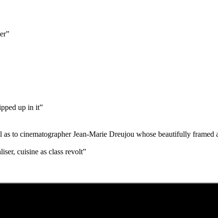
 er”
pped up in it”
ll as to cinematographer Jean-Marie Dreujou whose beautifully framed a
iser, cuisine as class revolt”