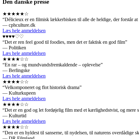
Den danske presse
★★★★★☆
“Délicieux er en filmisk lækkerbisken til alle de heldige, der forstår a
— cphculture.dk
Læs hele anmeldelsen
♥♥♥♥♡♡
“Det er ren feel good til foodies, men det er faktisk en god film”
— Politiken
Læs hele anmeldelsen
★★★★☆☆
“En rar – og mundvandsfremkaldende – oplevelse”
— Berlingske
Læs hele anmeldelsen
★★★★☆☆
“Velkomponeret og flot historisk drama”
— Kulturkupeen
Læs hele anmeldelsen
★★★★☆☆
“Det er en god og let fordøjelig film med et kærlighedstvist, og mere s
— Kulturtid
Læs hele anmeldelsen
★★★★☆☆
“Den er en hyldest til sanserne, til nydelsen, til naturens overdådige 
— DR Filmland