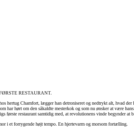
FØRSTE RESTAURANT.
 hos hertug Chamfort, lægger han detroniseret og nedtrykt alt, hvad der
m har hørt om den såkaldte mesterkok og som nu ønsker at være hans l
krigs første restaurant samtidig med, at revolutionens vinde begynder at
mor i et forrygende højt tempo. En hjertevarm og morsom fortælling.