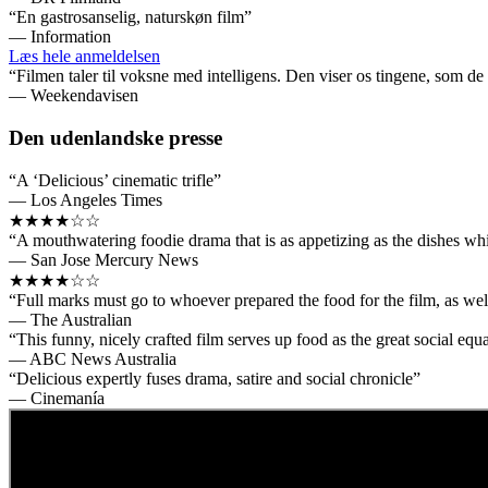
“En gastrosanselig, naturskøn film”
— Information
Læs hele anmeldelsen
“Filmen taler til voksne med intelligens. Den viser os tingene, som de
— Weekendavisen
Den udenlandske presse
“A ‘Delicious’ cinematic trifle”
— Los Angeles Times
★★★★☆☆
“A mouthwatering foodie drama that is as appetizing as the dishes whi
— San Jose Mercury News
★★★★☆☆
“Full marks must go to whoever prepared the food for the film, as we
— The Australian
“This funny, nicely crafted film serves up food as the great social equal
— ABC News Australia
“Delicious expertly fuses drama, satire and social chronicle”
— Cinemanía