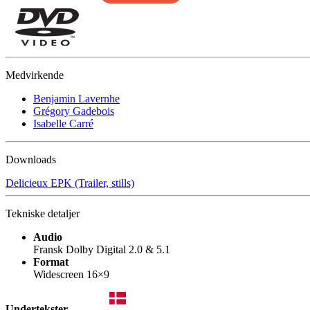
Medvirkende
Benjamin Lavernhe
Grégory Gadebois
Isabelle Carré
Downloads
Delicieux EPK (Trailer, stills)
Tekniske detaljer
Audio
Fransk Dolby Digital 2.0 & 5.1
Format
Widescreen 16×9
Undertekster