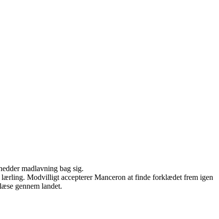
 hedder madlavning bag sig.
ærling. Modvilligt accepterer Manceron at finde forklædet frem igen
 blæse gennem landet.