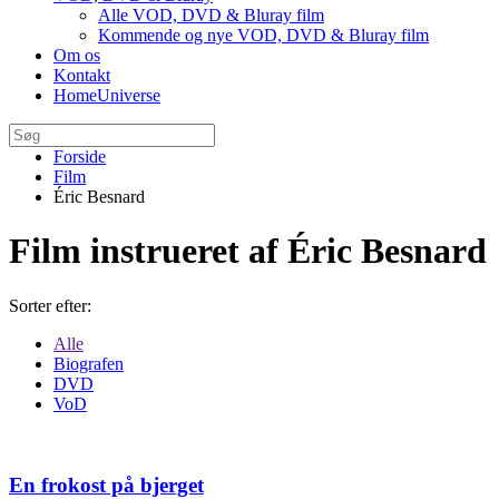
Alle VOD, DVD & Bluray film
Kommende og nye VOD, DVD & Bluray film
Om os
Kontakt
HomeUniverse
Forside
Film
Éric Besnard
Film instrueret af Éric Besnard
Sorter efter:
Alle
Biografen
DVD
VoD
En frokost på bjerget