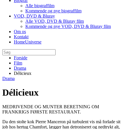
Biograf
Alle biograffilm
Kommende og nye biograffilm
VOD, DVD & Bluray
Alle VOD, DVD & Bluray film
Kommende og nye VOD, DVD & Bluray film
Om os
Kontakt
HomeUniverse
Forside
Film
Drama
Délicieux
Drama
Délicieux
MEDRIVENDE OG MUNTER BERETNING OM
FRANKRIGS FØRSTE RESTAURANT.
Da den stolte kok Pierre Manceron på turbulent vis må forlade sit
job hos hertug Chamfort, lægger han detroniseret og nedtrykt alt,