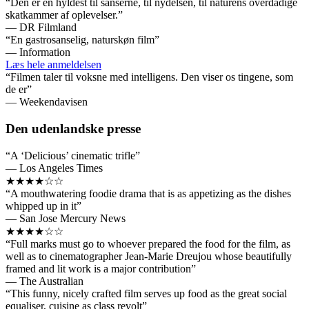
“Den er en hyldest til sanserne, til nydelsen, til naturens overdådige
skatkammer af oplevelser.”
— DR Filmland
“En gastrosanselig, naturskøn film”
— Information
Læs hele anmeldelsen
“Filmen taler til voksne med intelligens. Den viser os tingene, som
de er”
— Weekendavisen
Den udenlandske presse
“A ‘Delicious’ cinematic trifle”
— Los Angeles Times
★★★★☆☆
“A mouthwatering foodie drama that is as appetizing as the dishes
whipped up in it”
— San Jose Mercury News
★★★★☆☆
“Full marks must go to whoever prepared the food for the film, as
well as to cinematographer Jean-Marie Dreujou whose beautifully
framed and lit work is a major contribution”
— The Australian
“This funny, nicely crafted film serves up food as the great social
equaliser, cuisine as class revolt”