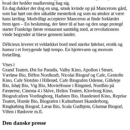
hvad der hedder madlavning bag sig.
En dag dukker der dog en ung, smuk kvinde op på Mancerons gård,
som har hørt om den såkaldte mesterkok og som nu ønsker at være
hans lærling. Modvilligt accepterer Manceron at finde forklædet
frem igen – En beslutning, der fører til at han og den unge protegé
starter Frankrigs første restaurant samtidig med, at revolutionens
vinde begynder at blæse gennem landet.
Délicieux leverer et veldækket bord med stærke følelser, erotik og
humor i et forrygende højt tempo. En hjertevarm og morsom
fortælling.
Vises i
Grand Teatret, Øst for Paradis, Valby Kino, Apollon i Struer,
Værløse Bio, Biffen Nordkraft, Nicolai Biograf og Cafe, Gentofte
Kino, Cafe Slotsbio i Hillerød, Cafe Biografen Odense, Gilleleje
Bio, Ishøj Bio, Vig Bio, MovieHouse i Ringsted, Nordbio på
Færøerne, Cinema 4 i Skive, Helios Teatret, Klovborg Kino,
Biografcafeen Vordingborg, Hadsten Bio, Hundested Kino, Reprise
Teatret, Humle Bio, Biografen i Kulturhuset Skanderborg,
Ringkøbing Biograf, Læsø Bio, Scala Gudhjem, Glumsø Biograf,
Viften i Rødovre m.fl.
Den danske presse