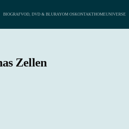
BIOGRAF
VOD, DVD & BLURAY
OM OS
KONTAKT
HOMEUNIVERSE
mas Zellen