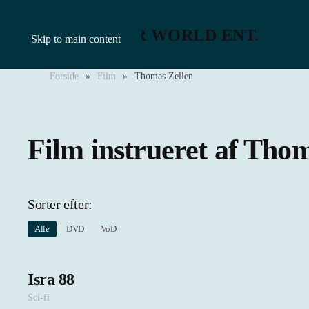
Skip to main content
Forside
Film
Thomas Zellen
Film instrueret af Tho
Sorter efter:
Alle
DVD
VoD
Isra 88
Sci-fi