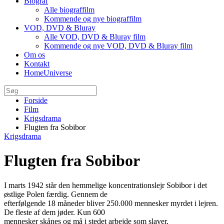
Biograf
Alle biograffilm
Kommende og nye biograffilm
VOD, DVD & Bluray
Alle VOD, DVD & Bluray film
Kommende og nye VOD, DVD & Bluray film
Om os
Kontakt
HomeUniverse
Forside
Film
Krigsdrama
Flugten fra Sobibor
Krigsdrama
Flugten fra Sobibor
I marts 1942 står den hemmelige koncentrationslejr Sobibor i det
østlige Polen færdig. Gennem de
efterfølgende 18 måneder bliver 250.000 mennesker myrdet i lejren.
De fleste af dem jøder. Kun 600
mennesker skånes og må i stedet arbejde som slaver.