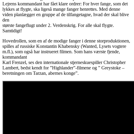
Lejrens kommandant har fået klare ordrer: For hver fange, som det
lykkes at flygte, ska ligeså mange fanger henrettes. Med denne
viden planlægger en gruppe af de tilfangetagne, hvad der skal blive
den
største fangeflugt under 2. Verdenskrig. For alle skal flygte.
Samtidigt!
Hovedrollen, som en af de modige fanger i denne storproduktionen,
spilles af russiske Konstantin Khabensky (Wanted, Lysets vogtere
m.fl.), som også har instrueret filmen. Som hans værste fjende,
kommandant
Karl Frenzel, ses den internationale stjerneskuespiller Christopher
Lambert, bedst kendt for ”Highlander”-filmene og ” Greystoke –
beretningen om Tarzan, abernes konge”.