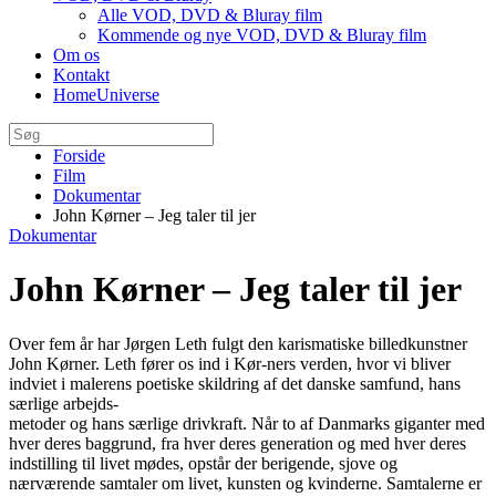
Alle VOD, DVD & Bluray film
Kommende og nye VOD, DVD & Bluray film
Om os
Kontakt
HomeUniverse
Forside
Film
Dokumentar
John Kørner – Jeg taler til jer
Dokumentar
John Kørner – Jeg taler til jer
Over fem år har Jørgen Leth fulgt den karismatiske billedkunstner
John Kørner. Leth fører os ind i Kør-ners verden, hvor vi bliver
indviet i malerens poetiske skildring af det danske samfund, hans
særlige arbejds-
metoder og hans særlige drivkraft. Når to af Danmarks giganter med
hver deres baggrund, fra hver deres generation og med hver deres
indstilling til livet mødes, opstår der berigende, sjove og
nærværende samtaler om livet, kunsten og kvinderne. Samtalerne er