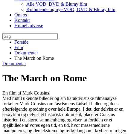
Alle VOD, DVD & Bluray film
Kommende og nye VOD, DVD & Bluray film
Om os
Kontakt
HomeUniverse
Forside
Film
Dokumentar
The March on Rome
Dokumentar
The March on Rome
En film af Mark Cousins!
Med hidtil ukendte billeder og sin karakteristiske filmanalyse
fortæller Mark Cousins om fascismens fødsel i Italien og dens
efterfølgende spredning over hele Europa. I det, der delvist er en
essayfilm og delvist et historisk dokument, placerer Cousins
historien i en større sammenhæng og viser, at fortiden er et
spejlbillede af vores egen tid, en tid, hvor massemedierne
manipuleres, og den ekstreme højrefløj langsomt kryber frem igen.