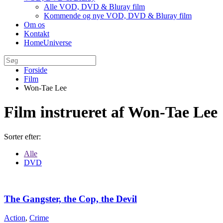
Alle VOD, DVD & Bluray film
Kommende og nye VOD, DVD & Bluray film
Om os
Kontakt
HomeUniverse
Forside
Film
Won-Tae Lee
Film instrueret af Won-Tae Lee
Sorter efter:
Alle
DVD
The Gangster, the Cop, the Devil
Action
,
Crime