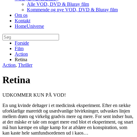
Alle VOD, DVD & Bluray film
Kommende og nye VOD, DVD & Bluray film
Om os
Kontakt
HomeUniverse
Forside
Film
Action
Retina
Action
,
Thriller
Retina
UDKOMMER KUN PÅ VOD!
En ung kvinde deltager i et medicinsk eksperiment. Efter en række
uforklarlige mareridt og usædvanlige bivirkninger, udvaskes linjen
mellem drøm og virkelig gradvis mere og mere. For sent indser hun,
at der måske er tale om noget mere end blot et eksperiment, og snart
må hun kæmpe en ulige kamp for at afsløre en konspiration, som
kan kaste hele samfundsordenen ud i kaos…