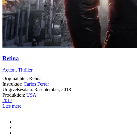
Retina
Action
,
Thriller
Original titel: Retina
Instruktør:
Carlos Ferrer
Udgivelsesdato: 3. september, 2018
Produktion:
USA
,
2017
Læs mere