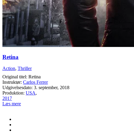
Retina
Action
,
Thriller
Original titel: Retina
Instruktør:
Carlos Ferrer
Udgivelsesdato: 3. september, 2018
Produktion:
USA
,
2017
Læs mere