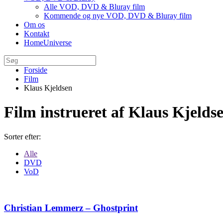
Alle VOD, DVD & Bluray film
Kommende og nye VOD, DVD & Bluray film
Om os
Kontakt
HomeUniverse
Forside
Film
Klaus Kjeldsen
Film instrueret af Klaus Kjelds
Sorter efter:
Alle
DVD
VoD
Christian Lemmerz – Ghostprint