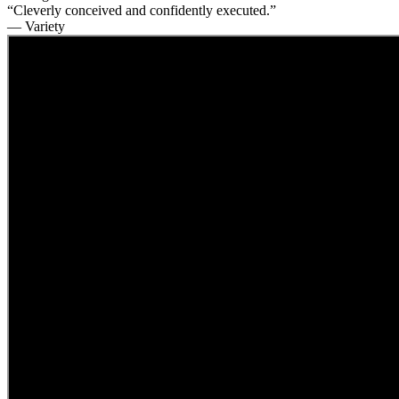
“Cleverly conceived and confidently executed.”
— Variety