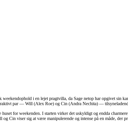
eekendophold i en lejet pragtvilla, da Sage netop har opgivet sin karr
attraktivt par — Will (Alex Roe) og Cin (Andra Nechita) — tilsynelade
 dele huset for weekenden. I starten virker det uskyldigt og endda charm
 og Cin viser sig at være manipulerende og intense på en måde, der pre