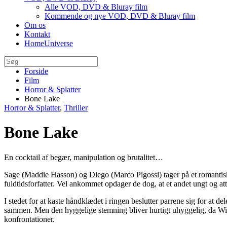
Alle VOD, DVD & Bluray film
Kommende og nye VOD, DVD & Bluray film
Om os
Kontakt
HomeUniverse
Forside
Film
Horror & Splatter
Bone Lake
Horror & Splatter
,
Thriller
Bone Lake
En cocktail af begær, manipulation og brutalitet…
Sage (Maddie Hasson) og Diego (Marco Pigossi) tager på et romantisk w
fuldtidsforfatter. Vel ankommet opdager de dog, at et andet ungt og 
I stedet for at kaste håndklædet i ringen beslutter parrene sig for at
sammen. Men den hyggelige stemning bliver hurtigt uhyggelig, da Will
konfrontationer.