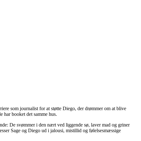
iere som journalist for at støtte Diego, der drømmer om at blive
nde har booket det samme hus.
erende: De svømmer i den nært ved liggende sø, laver mad og griner
sser Sage og Diego ud i jalousi, mistillid og følelsesmæssige