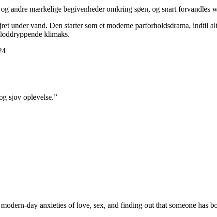
r og andre mærkelige begivenheder omkring søen, og snart forvandles w
 under vand. Den starter som et moderne parforholdsdrama, indtil altin
 bloddryppende klimaks.
24
og sjov oplevelse.”
nd modern-day anxieties of love, sex, and finding out that someone has