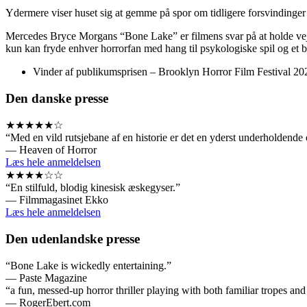
Ydermere viser huset sig at gemme på spor om tidligere forsvindinge
Mercedes Bryce Morgans “Bone Lake” er filmens svar på at holde vejret
kun kan fryde enhver horrorfan med hang til psykologiske spil og et
Vinder af publikumsprisen – Brooklyn Horror Film Festival 20
Den danske presse
★★★★★☆
“Med en vild rutsjebane af en historie er det en yderst underholdende 
— Heaven of Horror
Læs hele anmeldelsen
★★★★☆☆
“En stilfuld, blodig kinesisk æskegyser.”
— Filmmagasinet Ekko
Læs hele anmeldelsen
Den udenlandske presse
“Bone Lake is wickedly entertaining.”
— Paste Magazine
“a fun, messed-up horror thriller playing with both familiar tropes a
— RogerEbert.com