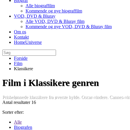
Biograf
Alle biograffilm
Kommende og nye biograffilm
VOD, DVD & Bluray
Alle VOD, DVD & Bluray film
Kommende og nye VOD, DVD & Bluray film
Om os
Kontakt
HomeUniverse
Forside
Film
Klassikere
Film i Klassikere genren
Prisbelønnede klassikere fra øverste hylde. Oscar-vindere. Cannes-
Antal resultater 16
Sorter efter:
Alle
Biografen