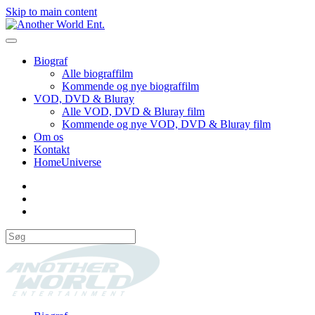
Skip to main content
Biograf
Alle biograffilm
Kommende og nye biograffilm
VOD, DVD & Bluray
Alle VOD, DVD & Bluray film
Kommende og nye VOD, DVD & Bluray film
Om os
Kontakt
HomeUniverse