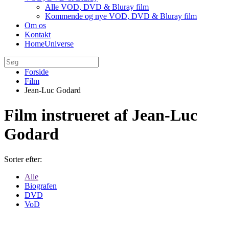
Alle VOD, DVD & Bluray film
Kommende og nye VOD, DVD & Bluray film
Om os
Kontakt
HomeUniverse
Forside
Film
Jean-Luc Godard
Film instrueret af Jean-Luc
Godard
Sorter efter:
Alle
Biografen
DVD
VoD