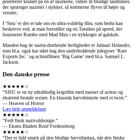
penetrerer kraniet på en af skurkene, videre til blodige landminer,
der sprænger nazister i stykker, så lemmerne flyver til højre og
venstre.
I ‘Sisu’ er der er tale om en ultra-voldelig film, som bedst kan
beskrives ved, at man forestiller sig en Taratino på speed, der
fusionerer Rambo med Mad Max i en trykkoger af galskab.
Manden bag de nazist-dræbende herligheder er Jalmari Helander,
som bl.a. også har stået bag den underholdende julegyser ‘Rare
Exports Inc.’ og actionfilmen ‘Big Game’ med bl.a. Samuel L.
Jackson.
Den danske presse
★★★★★☆
“SISU er en ny ultrablodig krigsfilm med masser af action og
ekstremt brutale scener. En klassisk hævnhistorie med et twist.”
— Heaven of Horror
Læs hele anmeldelsen
★★★★★☆
“Fedt finsk nazivoldsorgie.”
— Ekstra Bladets René Fredensborg
★★★★★☆
“Der er fuld smæk på den blodige hævnfantasi, når den finske