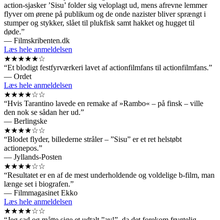
action-sjasker ’Sisu’ folder sig veloplagt ud, mens afrevne lemmer
flyver om ørene på publikum og de onde nazister bliver sprængt i
stumper og stykker, slået til plukfisk samt hakket og hugget til
døde.”
— Filmskribenten.dk
Læs hele anmeldelsen
★★★★★☆
“Et blodigt festfyrværkeri lavet af actionfilmfans til actionfilmfans.”
— Ordet
Læs hele anmeldelsen
★★★★☆☆
“Hvis Tarantino lavede en remake af »Rambo« – på finsk – ville
den nok se sådan her ud.”
— Berlingske
★★★★☆☆
“Blodet flyder, billederne stråler – ”Sisu” er et ret helstøbt
actionepos.”
— Jyllands-Posten
★★★★☆☆
“Resultatet er en af de mest underholdende og voldelige b-film, man
længe set i biografen.”
— Filmmagasinet Ekko
Læs hele anmeldelsen
★★★★☆☆
“Jeg sad og måtte sige et udtalt ”av!”, da det forekom frygtelig