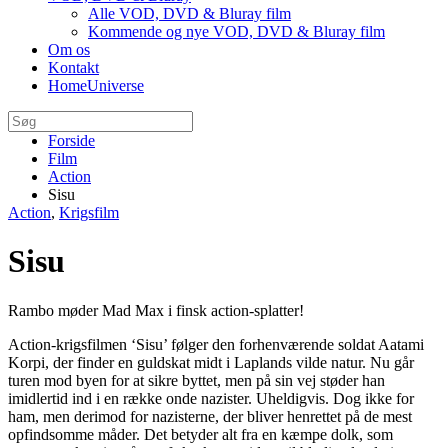
Alle VOD, DVD & Bluray film
Kommende og nye VOD, DVD & Bluray film
Om os
Kontakt
HomeUniverse
Forside
Film
Action
Sisu
Action
,
Krigsfilm
Sisu
Rambo møder Mad Max i finsk action-splatter!
Action-krigsfilmen ‘Sisu’ følger den forhenværende soldat Aatami
Korpi, der finder en guldskat midt i Laplands vilde natur. Nu går
turen mod byen for at sikre byttet, men på sin vej støder han
imidlertid ind i en række onde nazister. Uheldigvis. Dog ikke for
ham, men derimod for nazisterne, der bliver henrettet på de mest
opfindsomme måder. Det betyder alt fra en kæmpe dolk, som