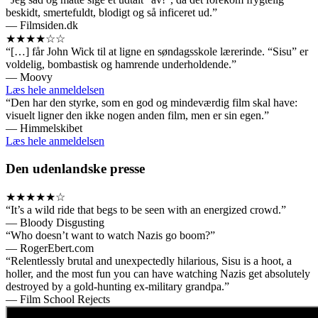
beskidt, smertefuldt, blodigt og så inficeret ud.”
— Filmsiden.dk
★★★★☆☆
“[…] får John Wick til at ligne en søndagsskole lærerinde. “Sisu” er
voldelig, bombastisk og hamrende underholdende.”
— Moovy
Læs hele anmeldelsen
“Den har den styrke, som en god og mindeværdig film skal have:
visuelt ligner den ikke nogen anden film, men er sin egen.”
— Himmelskibet
Læs hele anmeldelsen
Den udenlandske presse
★★★★★☆
“It’s a wild ride that begs to be seen with an energized crowd.”
— Bloody Disgusting
“Who doesn’t want to watch Nazis go boom?”
— RogerEbert.com
“Relentlessly brutal and unexpectedly hilarious, Sisu is a hoot, a
holler, and the most fun you can have watching Nazis get absolutely
destroyed by a gold-hunting ex-military grandpa.”
— Film School Rejects