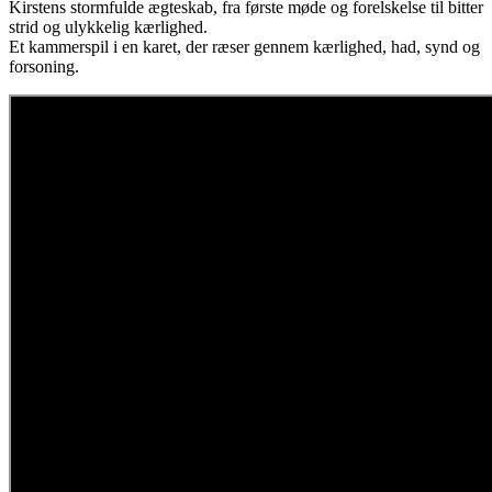
Kirstens stormfulde ægteskab, fra første møde og forelskelse til bitter
strid og ulykkelig kærlighed.
Et kammerspil i en karet, der ræser gennem kærlighed, had, synd og
forsoning.