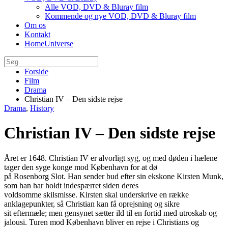
Alle VOD, DVD & Bluray film
Kommende og nye VOD, DVD & Bluray film
Om os
Kontakt
HomeUniverse
Forside
Film
Drama
Christian IV – Den sidste rejse
Drama
,
History
Christian IV – Den sidste rejse
Året er 1648. Christian IV er alvorligt syg, og med døden i hælene
tager den syge konge mod København for at dø
på Rosenborg Slot. Han sender bud efter sin ekskone Kirsten Munk,
som han har holdt indespærret siden deres
voldsomme skilsmisse. Kirsten skal underskrive en række
anklagepunkter, så Christian kan få oprejsning og sikre
sit eftermæle; men gensynet sætter ild til en fortid med utroskab og
jalousi. Turen mod København bliver en rejse i Christians og