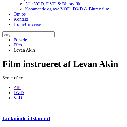
Alle VOD, DVD & Bluray film
Kommende og nye VOD, DVD & Bluray film
Om os
Kontakt
HomeUniverse
Forside
Film
Levan Akin
Film instrueret af Levan Akin
Sorter efter:
Alle
DVD
VoD
En kvinde i Istanbul