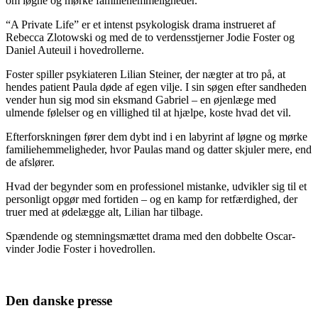
om løgne og mørke familiehemmeligheder.
“A Private Life” er et intenst psykologisk drama instrueret af
Rebecca Zlotowski og med de to verdensstjerner Jodie Foster og
Daniel Auteuil i hovedrollerne.
Foster spiller psykiateren Lilian Steiner, der nægter at tro på, at
hendes patient Paula døde af egen vilje. I sin søgen efter sandheden
vender hun sig mod sin eksmand Gabriel – en øjenlæge med
ulmende følelser og en villighed til at hjælpe, koste hvad det vil.
Efterforskningen fører dem dybt ind i en labyrint af løgne og mørke
familiehemmeligheder, hvor Paulas mand og datter skjuler mere, end
de afslører.
Hvad der begynder som en professionel mistanke, udvikler sig til et
personligt opgør med fortiden – og en kamp for retfærdighed, der
truer med at ødelægge alt, Lilian har tilbage.
Spændende og stemningsmættet drama med den dobbelte Oscar-
vinder Jodie Foster i hovedrollen.
Den danske presse