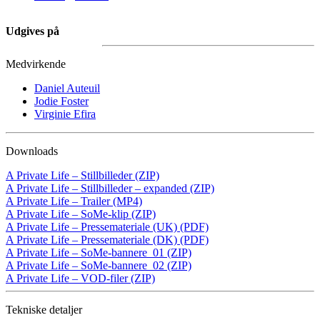
Udgives på
Medvirkende
Daniel Auteuil
Jodie Foster
Virginie Efira
Downloads
A Private Life – Stillbilleder (ZIP)
A Private Life – Stillbilleder – expanded (ZIP)
A Private Life – Trailer (MP4)
A Private Life – SoMe-klip (ZIP)
A Private Life – Pressemateriale (UK) (PDF)
A Private Life – Pressemateriale (DK) (PDF)
A Private Life – SoMe-bannere_01 (ZIP)
A Private Life – SoMe-bannere_02 (ZIP)
A Private Life – VOD-filer (ZIP)
Tekniske detaljer