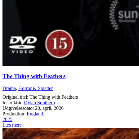
The Thing with Feathers
Drama
,
Horror & Splatter
Original titel: The Thing with Feathers
Instruktør:
Dylan Southern
Udgivelsesdato: 20. april, 2026
Produktion:
England
,
2025
Læs mere