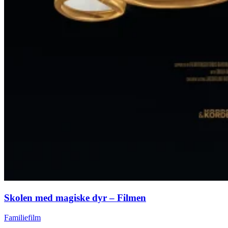
Skolen med magiske dyr – Filmen
Familiefilm