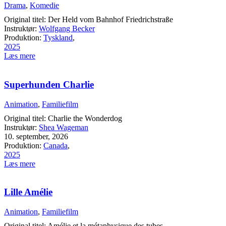
Drama
,
Komedie
Original titel: Der Held vom Bahnhof Friedrichstraße
Instruktør:
Wolfgang Becker
Produktion:
Tyskland
,
2025
Læs mere
Superhunden Charlie
Animation
,
Familiefilm
Original titel: Charlie the Wonderdog
Instruktør:
Shea Wageman
10. september, 2026
Produktion:
Canada
,
2025
Læs mere
Lille Amélie
Animation
,
Familiefilm
Original titel: Amélie et la métaphysique des tubes