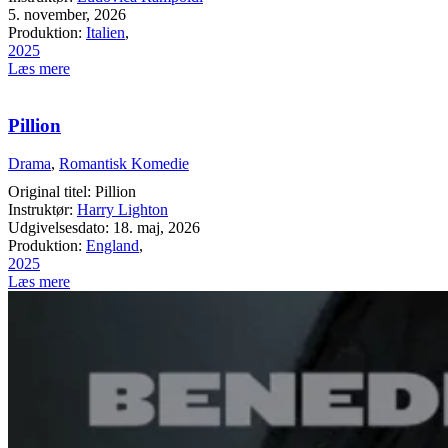
5. november, 2026
Produktion:
Italien
,
2025
Læs mere
Pillion
Drama
,
Romantisk Komedie
Original titel: Pillion
Instruktør:
Harry Lighton
Udgivelsesdato: 18. maj, 2026
Produktion:
England
,
2025
Læs mere