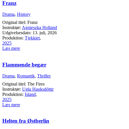
Franz
Drama
,
History
Original titel: Franz
Instruktør:
Agnieszka Holland
Udgivelsesdato: 13. juli, 2026
Produktion:
Tjekkiet
,
2025
Læs mere
Flammende begær
Drama
,
Romantik
,
Thriller
Original titel: The Fires
Instruktør:
Ugla Hauksdóttir
Produktion:
Island
,
2025
Læs mere
Helten fra Østberlin