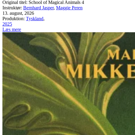
Original titel: School of Magical Animals 4
Instruktør:
Bernhard Jasper
,
Maggie Peren
13. august, 2026
Produktion:
Tyskland
,
2025
Læs mere