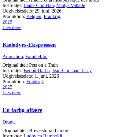
Instruktør:
Liane-Cho Han
,
Maïlys Vallade
Udgivelsesdato: 29. juni, 2026
Produktion:
Belgien
,
Frankrig
,
2025
Læs mere
Kæledyrs-Ekspressen
Animation
,
Familiefilm
Original titel: Pets on a Train
Instruktør:
Benoît Daffis
,
Jean-Christian Tassy
Udgivelsesdato: 1. juni, 2026
Produktion:
Frankrig
,
2025
Læs mere
En farlig affære
Drama
Original titel: Breve storia d’amore
Instruktør:
Ludovica Rampoldi