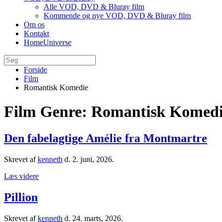
Alle VOD, DVD & Bluray film
Kommende og nye VOD, DVD & Bluray film
Om os
Kontakt
HomeUniverse
Forside
Film
Romantisk Komedie
Film Genre:
Romantisk Komed
Den fabelagtige Amélie fra Montmartre
Skrevet af
kenneth
d.
2. juni, 2026
.
Læs videre
Pillion
Skrevet af
kenneth
d.
24. marts, 2026
.